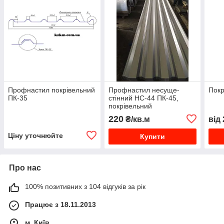
Профнастил покрівельний
Профнастил несуще-
Покр
ПК-35
стінний НС-44 ПК-45,
покрівельний
220
₴/кв.м
від
Ціну уточнюйте
Купити
Про нас
100% позитивних з 104 відгуків за рік
Працює з 18.11.2013
м. Київ