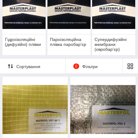
Гідроізоляційні
Пароізоляційна
Супердифузійні
(дифузійні) плівки
плівка паробар'єр
мембрани
(євробар'єр)
Сортування
0
Фільтри