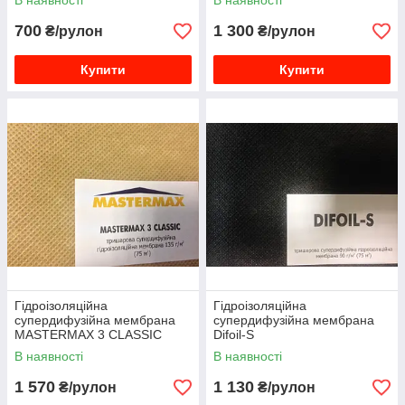
В наявності
В наявності
700
1 300
₴/рулон
₴/рулон
Купити
Купити
Гідроізоляційна
Гідроізоляційна
супердифузійна мембрана
супердифузійна мембрана
MASTERMAX 3 CLASSIC
Difoil-S
В наявності
В наявності
1 570
1 130
₴/рулон
₴/рулон