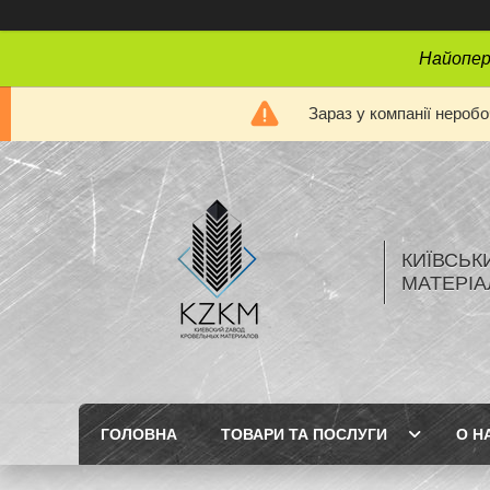
Найопера
Зараз у компанії нероб
КИЇВСЬК
МАТЕРІА
ГОЛОВНА
ТОВАРИ ТА ПОСЛУГИ
О Н