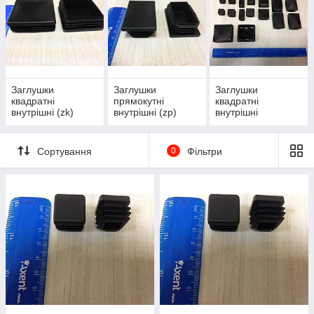
ходові заглушки, але якщо раптом не виявилося
розміру, який Вам потрібен, ви можете уточнити у
нашого відділу продажів по телефону або за
допомогою
вайбер,скайп,e-mail
.
Заглушки
Заглушки
Заглушки
квадратні
прямокутні
квадратні
внутрішні (zk)
внутрішні (zp)
внутрішні
пірамідальні (zkk)
Сортування
0
Фільтри