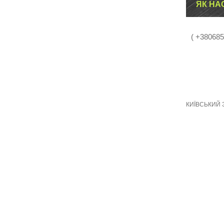
ЯК НА
( +38068