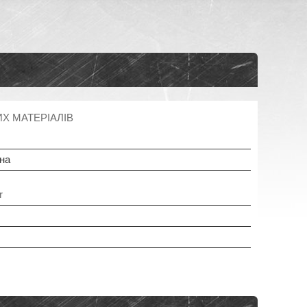
Х МАТЕРІАЛІВ
їна
r