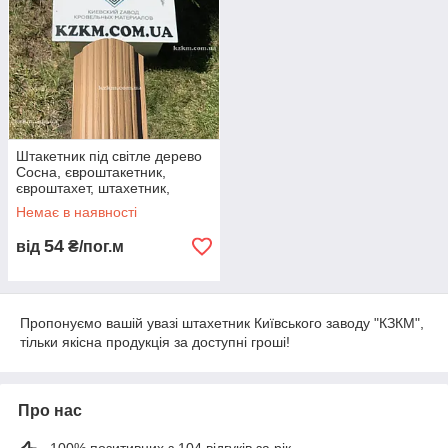
Штакетник під світле дерево
Сосна, євроштакетник,
євроштахет, штахетник,
металевий, фотопринт
Немає в наявності
54
від
₴/пог.м
Пропонуємо вашій увазі штахетник Київського заводу "КЗКМ",
тільки якісна продукція за доступні гроші!
Про нас