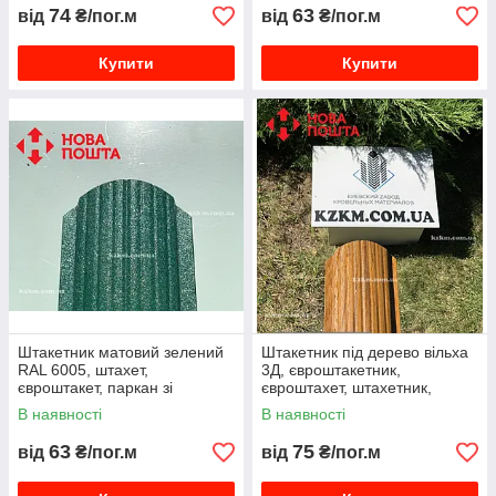
74
63
від
₴/пог.м
від
₴/пог.м
Купити
Купити
Штакетник матовий зелений
Штакетник під дерево вільха
RAL 6005, штахет,
3Д, євроштакетник,
євроштакет, паркан зі
євроштахет, штахетник,
штакету, металевий зеленого
дерев'яний, металевий,
В наявності
В наявності
кольору
посилений
63
75
від
₴/пог.м
від
₴/пог.м