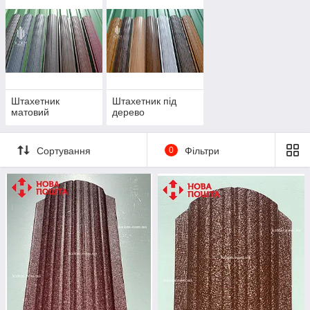
Штахетник
Штахетник під
матовий
дерево
Сортування
0
Фільтри