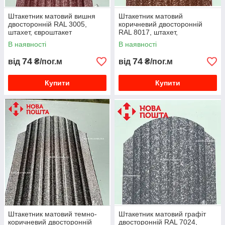
Штакетник матовий вишня
Штакетник матовий
двосторонній RAL 3005,
коричневий двосторонній
штахет, євроштакет
RAL 8017, штахет,
вишневий, паркан із штакета
євроштакет шоколад, паркан
В наявності
В наявності
із штакета
74
74
від
₴/пог.м
від
₴/пог.м
Купити
Купити
Штакетник матовий темно-
Штакетник матовий графіт
коричневий двосторонній
двосторонній RAL 7024,