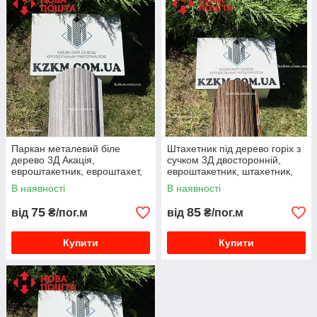
Паркан металевий біле
Штахетник під дерево горіх з
дерево 3Д Акація,
сучком 3Д двосторонній,
евроштакетник, евроштахет,
евроштакетник, штахетник,
штахетник посилений,
металевий, фотопринт,
В наявності
В наявності
паркан
паркан
75
85
від
₴/пог.м
від
₴/пог.м
Купити
Купити