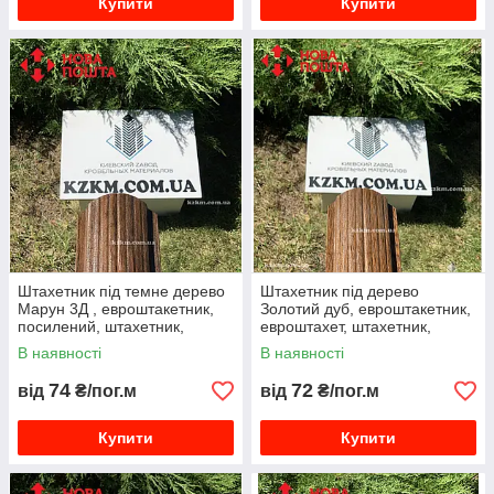
Купити
Купити
Штахетник під темне дерево
Штахетник під дерево
Марун 3Д , евроштакетник,
Золотий дуб, евроштакетник,
посилений, штахетник,
евроштахет, штахетник,
металевий, фотопринт
металевий, фотопринт,
В наявності
В наявності
паркан
74
72
від
₴/пог.м
від
₴/пог.м
Купити
Купити