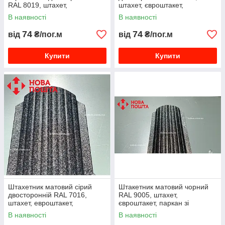
RAL 8019, штахет,
штахет, євроштакет,
євроштакет, паркан із
графітовий, сірий, паркан із
В наявності
В наявності
штакета
штакета
74
74
від
₴/пог.м
від
₴/пог.м
Купити
Купити
Штахетник матовий сірий
Штакетник матовий чорний
двосторонній RAL 7016,
RAL 9005, штахет,
штахет, евроштакет,
євроштакет, паркан зі
антроцитовый, металевий на
штакету, металевий чорного
В наявності
В наявності
паркан
кольору