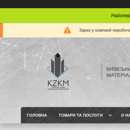
Найопера
Зараз у компанії неробоч
КИЇВСЬК
МАТЕРІА
ГОЛОВНА
ТОВАРИ ТА ПОСЛУГИ
О Н