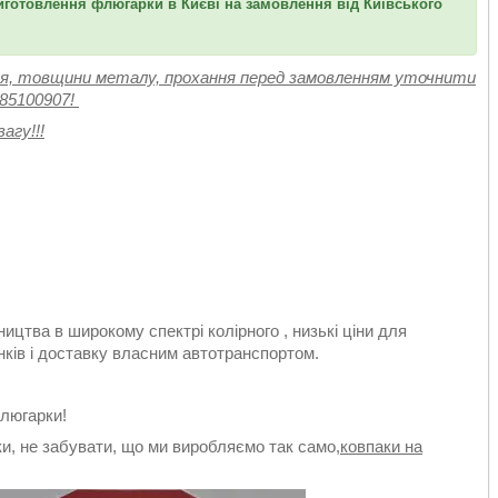
готовлення флюгарки в Києві на замовлення від Київського
ісця, товщини металу, прохання перед замовленням уточнити
685100907!
агу!!!
цтва в широкому спектрі колірного , низькі ціни для
унків і доставку власним автотранспортом.
люгарки!
и, не забувати, що ми виробляємо так само,
ковпаки на