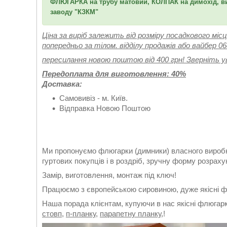
ФЛЮГАРКА на трубу матовий, КОЛПАК на димохід, ви
заводу "КЗКМ"
Ціна за виріб залежить від розміру посадкового м
попередньо за тілом. відділу продажів або вайбер 0
пересилання новою поштою від 400 грн! Зверніть ув
Передоплата для виготовлення: 40%
Доставка:
Самовивіз - м. Київ.
Відправка Новою Поштою
Ми пропонуємо флюгарки (димники) власного виробни
гуртових покупців і в роздріб, зручну форму розрах
Замір, виготовлення, монтаж під ключ!
Працюємо з європейською сировиною, дуже якісні ф
Наша порада клієнтам, купуючи в нас якісні флюгарк
стовп
,
п-планку
,
парапетну планку
,!