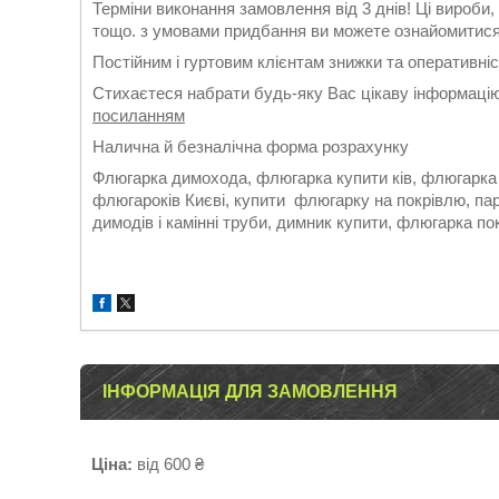
Терміни виконання замовлення від 3 днів! Ці вироб
тощо. з умовами придбання ви можете ознайомитис
Постійним і гуртовим клієнтам знижки та оперативні
Стихаєтеся набрати будь-яку Вас цікаву інформаці
посиланням
Налична й безналічна форма розрахунку
Флюгарка димохода, флюгарка купити ків, флюгарка д
флюгароків Києві, купити флюгарку на покрівлю, пар
димодів і камінні труби, димник купити, флюгарка п
ІНФОРМАЦІЯ ДЛЯ ЗАМОВЛЕННЯ
Ціна:
від 600 ₴