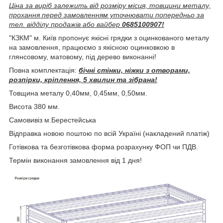
Ціна за виріб залежить від розміру місця, товщини металу,
прохання перед замовленням уточнювати попередньо за
тел. відділу продажів або вайбер
0685100907!
"КЗКМ" м. Київ пропонує якісні грядки з оцинкованого металу
на замовлення, працюємо з якісною оцинковкою в
глянсовому, матовому, під дерево виконанні!
Повна комплектація:
бічні стінки, ніжки з отворами,
розпірки, кріплення, 5 хвилин та зібрана!
Товщина металу 0,40мм, 0,45мм, 0,50мм.
Висота 380 мм.
Самовивіз м.Берестейська
Відправка новою поштою по всій Україні (накладений платіж)
Готівкова та безготівкова форма розрахунку ФОП чи ПДВ.
Термін виконання замовлення від 1 дня!