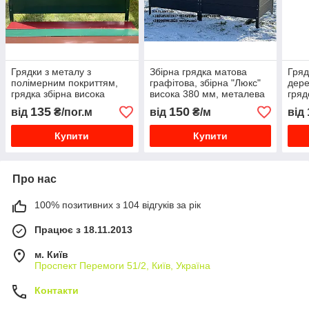
Грядки з металу з
Збірна грядка матова
Гряд
полімерним покриттям,
графітова, збірна "Люкс"
дере
грядка збірна висока
висока 380 мм, металева
гряд
металева, огорожа грядки
грядка 7024
борд
135
150
від
₴/пог.м
від
₴/м
від
висо
Купити
Купити
Про нас
100% позитивних з 104 відгуків за рік
Працює з 18.11.2013
м. Київ
Проспект Перемоги 51/2, Київ, Україна
Контакти