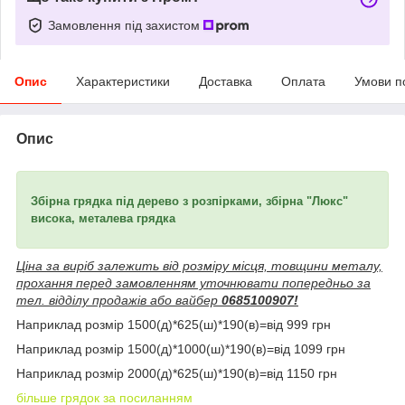
Замовлення під захистом
Опис
Характеристики
Доставка
Оплата
Умови п
Опис
Збірна грядка під дерево з розпірками, збірна "Люкс"
висока, металева грядка
Ціна за виріб залежить від розміру місця, товщини металу,
прохання перед замовленням уточнювати попередньо за
тел. відділу продажів або вайбер
0685100907!
Наприклад розмір 1500(д)*625(ш)*190(в)=від 999 грн
Наприклад розмір 1500(д)*1000(ш)*190(в)=від 1099 грн
Наприклад розмір 2000(д)*625(ш)*190(в)=від 1150 грн
більше грядок за посиланням