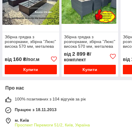
Збірна грядка з
Збірна грядка з
Збір
розпорками, збірна "Люкс"
розпорками, збірна "Люкс"
розп
висока 570 мм, металева
висока 570 мм, металева
висо
грядка
грядка
гряд
2 899
від
₴/
160
від
₴/пог.м
від
комплект
Купити
Купити
Про нас
100% позитивних з 104 відгуків за рік
Працює з 18.11.2013
м. Київ
Проспект Перемоги 51/2, Київ, Україна