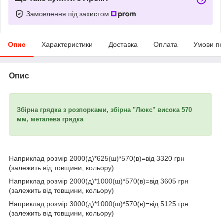
Замовлення під захистом
Опис
Характеристики
Доставка
Оплата
Умови п
Опис
Збірна грядка з розпорками, збірна "Люкс" висока 570
мм, металева грядка
Наприклад розмір 2000(д)*625(ш)*570(в)=від 3320 грн
(залежить від товщини, кольору)
Наприклад розмір 2000(д)*1000(ш)*570(в)=від 3605 грн
(залежить від товщини, кольору)
Наприклад розмір 3000(д)*1000(ш)*570(в)=від 5125 грн
(залежить від товщини, кольору)