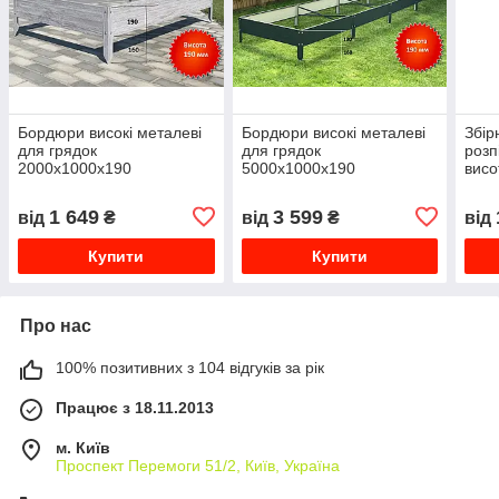
Бордюри високі металеві
Бордюри високі металеві
Збір
для грядок
для грядок
розп
2000х1000х190
5000х1000х190
висо
1 649
3 599
від
₴
від
₴
від
Купити
Купити
Про нас
100% позитивних з 104 відгуків за рік
Працює з 18.11.2013
м. Київ
Проспект Перемоги 51/2, Київ, Україна