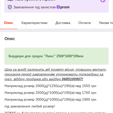
Замовлення під захистом
Опис
Характеристики
Доставка
Оплата
Умови п
Опис
Бордюри для грядок "Люкс" 2500*1000*190мм
Ціна за виріб залежить від розміру місця, товщини металу,
прохання перед замовленням уточнювати попередньо за
тел. відділу продажів або вайбер
0685100907!
Наприклад розмір 2000(д)*1250(ш)*190(в)=від 1550 грн
Наприклад розмір 2500(д)*1000(ш)*190(в)=від 1750 грн
Наприклад розмір 3000(д)*1000(ш)*190(в)=від 1900 грн
під замовлення любий розмір!
"КЗКМ" м. Київ пропонує якісні грядки з оцинкованого металу