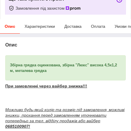
Замовлення під захистом
Опис
Характеристики
Доставка
Оплата
Умови п
Опис
Збірна грядка оцинкована, збірна "Люкс" висока 4,5х1,2
м, металева грядка
При замовленні через вайбер знижка!!!
Можливо будь-який колір та розмір під замовлення, можливі
знижки, прохання перед замовленням уточнювати
попередньо за тел. відділу продажів або вайбер
0685100907!