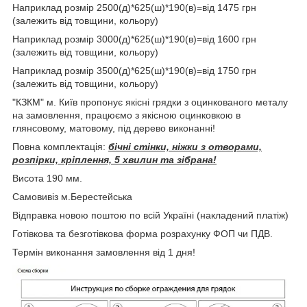
Наприклад розмір 2500(д)*625(ш)*190(в)=від 1475 грн
(залежить від товщини, кольору)
Наприклад розмір 3000(д)*625(ш)*190(в)=від 1600 грн
(залежить від товщини, кольору)
Наприклад розмір 3500(д)*625(ш)*190(в)=від 1750 грн
(залежить від товщини, кольору)
"КЗКМ" м. Київ пропонує якісні грядки з оцинкованого металу
на замовлення, працюємо з якісною оцинковкою в
глянсовому, матовому, під дерево виконанні!
Повна комплектація:
бічні стінки, ніжки з отворами,
розпірки, кріплення, 5 хвилин та зібрана!
Висота 190 мм.
Самовивіз м.Берестейська
Відправка новою поштою по всій Україні (накладений платіж)
Готівкова та безготівкова форма розрахунку ФОП чи ПДВ.
Термін виконання замовлення від 1 дня!