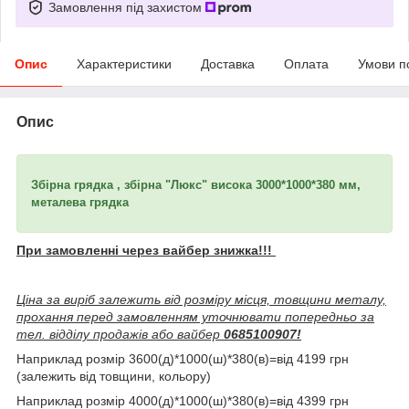
Замовлення під захистом
Опис
Характеристики
Доставка
Оплата
Умови п
Опис
Збірна грядка , збірна "Люкс" висока 3000*1000*380 мм,
металева грядка
При замовленні через вайбер знижка!!!
Ціна за виріб залежить від розміру місця, товщини металу,
прохання перед замовленням уточнювати попередньо за
тел. відділу продажів або вайбер
0685100907!
Наприклад розмір 3600(д)*1000(ш)*380(в)=від 4199 грн
(залежить від товщини, кольору)
Наприклад розмір 4000(д)*1000(ш)*380(в)=від 4399 грн