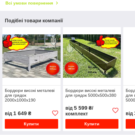
Всі умови повернення
Подібні товари компанії
Бордюри високі металеві
Бордюри високі металеві
Борд
для грядок
для грядок 5000х500х380
для 
2000х1000х190
500
5 599
від
₴/
1 649
від
₴
від
комплект
Купити
Купити