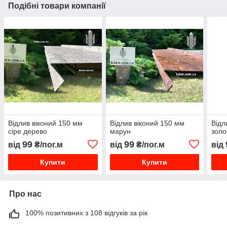
Подібні товари компанії
Відлив віконий 150 мм
Відлив віконий 150 мм
Відл
сіре дерево
марун
золо
99
99
від
₴/пог.м
від
₴/пог.м
від
Купити
Купити
Про нас
100% позитивних з 108 відгуків за рік