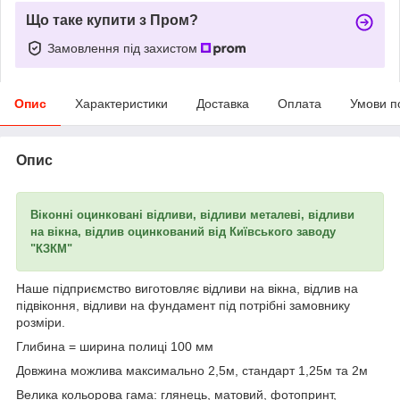
Що таке купити з Пром?
Замовлення під захистом
Опис
Характеристики
Доставка
Оплата
Умови п
Опис
Віконні оцинковані відливи, відливи металеві, відливи
на вікна, відлив оцинкований від Київського заводу
"КЗКМ"
Наше підприємство виготовляє відливи на вікна, відлив на
підвіконня, відливи на фундамент під потрібні замовнику
розміри.
Глибина = ширина полиці 100 мм
Довжина можлива максимально 2,5м, стандарт 1,25м та 2м
Велика кольорова гама: глянець, матовий, фотопринт,