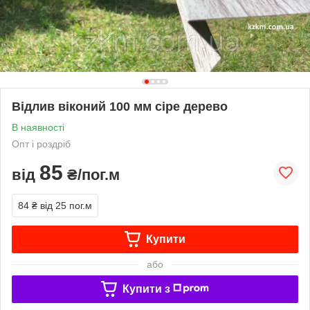
Відлив віконий 100 мм сіре дерево
В наявності
Опт і роздріб
85
від
₴/пог.м
84 ₴
від 25 пог.м
Купити
або
Купити з