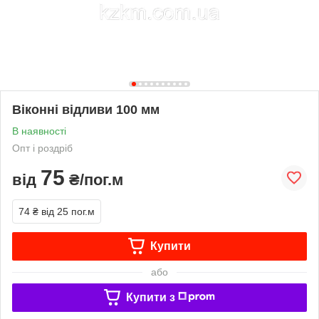
Віконні відливи 100 мм
В наявності
Опт і роздріб
75
від
₴/пог.м
74 ₴
від 25 пог.м
Купити
або
Купити з