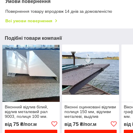
Умови повернення
Повернення товару впродовж 14 днів за домовленістю
Всі умови повернення
Подібні товари компанії
Віконний відлив білий,
Віконні оцинковані відливи
Віко
відлив металевий рал
полиця 150 мм, відливи
граф
9003, полиця 100 мм.
металеві, выдлив
мм.
оцинкований
75
75
від
₴/пог.м
від
₴/пог.м
від