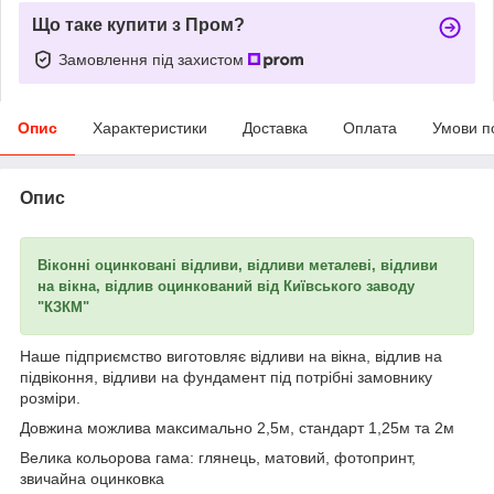
Що таке купити з Пром?
Замовлення під захистом
Опис
Характеристики
Доставка
Оплата
Умови п
Опис
Віконні оцинковані відливи, відливи металеві, відливи
на вікна, відлив оцинкований від Київського заводу
"КЗКМ"
Наше підприємство виготовляє відливи на вікна, відлив на
підвіконня, відливи на фундамент під потрібні замовнику
розміри.
Довжина можлива максимально 2,5м, стандарт 1,25м та 2м
Велика кольорова гама: глянець, матовий, фотопринт,
звичайна оцинковка