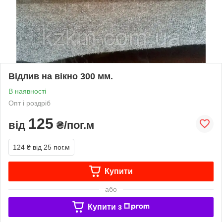
Відлив на вікно 300 мм.
В наявності
Опт і роздріб
125
від
₴/пог.м
124 ₴
від 25 пог.м
Купити
або
Купити з