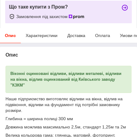
Що таке купити з Пром?
Замовлення під захистом
Опис
Характеристики
Доставка
Оплата
Умови п
Опис
Віконні оцинковані відливи, відливи металеві, відливи
на вікна, відлив оцинкований від Київського заводу
"КЗКМ"
Наше підприємство виготовляє відливи на вікна, відлив на
підвіконня, відливи на фундамент під потрібні замовнику
розміри.
Глибина = ширина полиці 300 мм
Довжина можлива максимально 2,5м, стандарт 1,25м та 2м
Велика кольорова гама: глянець, матовий, фотопринт,