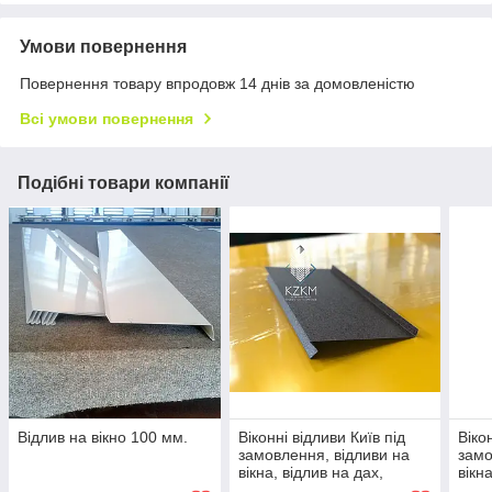
Умови повернення
Повернення товару впродовж 14 днів за домовленістю
Всі умови повернення
Подібні товари компанії
Відлив на вікно 100 мм.
Віконні відливи Київ під
Віко
замовлення, відливи на
замо
вікна, відлив на дах,
вікн
Оконний відлив для
Віко