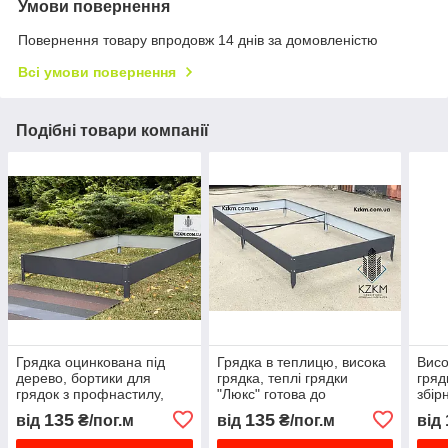
Умови повернення
Повернення товару впродовж 14 днів за домовленістю
Всі умови повернення
Подібні товари компанії
Грядка оцинкована під
Грядка в теплицю, висока
Висо
дерево, бортики для
грядка, теплі грядки
гряд
грядок з профнастилу,
"Люкс" готова до
збір
бордюри для грядок,
складання
скла
135
135
від
₴/пог.м
від
₴/пог.м
від
високі грядки збірні