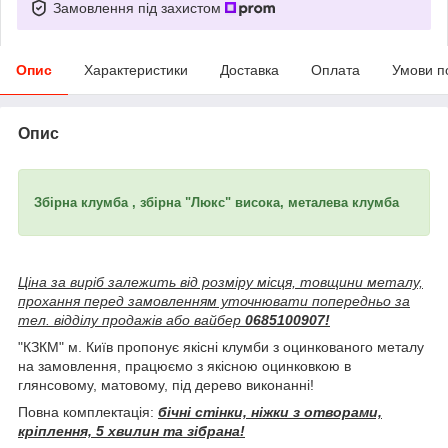
Замовлення під захистом
Опис
Характеристики
Доставка
Оплата
Умови п
Опис
Збірна клумба , збірна "Люкс" висока, металева клумба
Ціна за виріб залежить від розміру місця, товщини металу,
прохання перед замовленням уточнювати попередньо за
тел. відділу продажів або вайбер
0685100907!
"КЗКМ" м. Київ пропонує якісні клумби з оцинкованого металу
на замовлення, працюємо з якісною оцинковкою в
глянсовому, матовому, під дерево виконанні!
Повна комплектація:
бічні стінки, ніжки з отворами,
кріплення, 5 хвилин та зібрана!