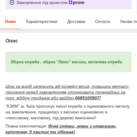
Замовлення під захистом
Опис
Характеристики
Доставка
Оплата
Умови п
Опис
Збірна клумба , збірна "Люкс" висока, металева клумба
Ціна за виріб залежить від розміру місця, товщини металу,
прохання перед замовленням уточнювати попередньо за
тел. відділу продажів або вайбер
0685100907!
"КЗКМ" м. Київ пропонує якісні клумби з оцинкованого металу
на замовлення, працюємо з якісною оцинковкою в
глянсовому, матовому, під дерево виконанні!
Повна комплектація:
бічні стінки, ніжки з отворами,
кріплення, 5 хвилин та зібрана!