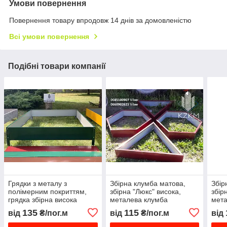
Умови повернення
Повернення товару впродовж 14 днів за домовленістю
Всі умови повернення
Подібні товари компанії
Грядки з металу з
Збірна клумба матова,
Збір
полімерним покриттям,
збірна "Люкс" висока,
збір
грядка збірна висока
металева клумба
мета
металева, огорожа грядки
135
115
від
₴/пог.м
від
₴/пог.м
від