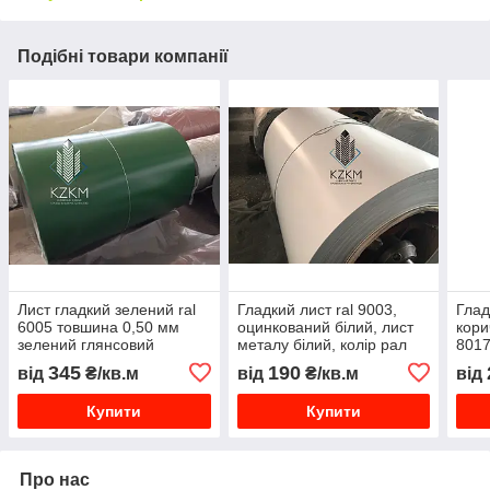
Подібні товари компанії
Лист гладкий зелений ral
Гладкий лист ral 9003,
Глад
6005 товшина 0,50 мм
оцинкований білий, лист
кори
зелений глянсовий
металу білий, колір рал
8017
пофарбований полімерне
глянсовий
8017
345
190
від
₴/кв.м
від
₴/кв.м
від
покриття РАЛ
плос
Купити
Купити
Про нас