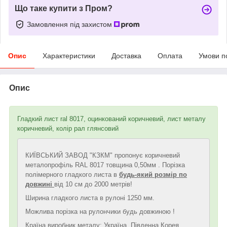
Що таке купити з Пром?
Замовлення під захистом
Опис
Характеристики
Доставка
Оплата
Умови п
Опис
Гладкий лист ral 8017, оцинкований коричневий, лист металу
коричневий, колір рал глянсовий
КИЇВСЬКИЙ ЗАВОД "КЗКМ" пропонує коричневий
металопрофіль RAL 8017 товщина 0,50мм . Порізка
полімерного гладкого листа в
будь-який розмір по
довжині
від 10 см до 2000 метрів!
Ширина гладкого листа в рулоні 1250 мм.
Можлива порізка на рулончики будь довжиною !
Країна виробник металу: Україна, Південна Корея,