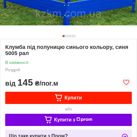
Клумба під полуницю синього кольору, синя
5005 рал
В наявності
Роздріб
145
від
₴/пог.м
Купити
або
Купити з
Що таке купити з Пром?