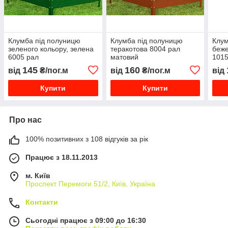
Клумба під полуницю
Клумба під полуницю
Клум
зеленого кольору, зелена
теракотова 8004 рал
беже
6005 рал
матовий
1015
145
160
від
₴/пог.м
від
₴/пог.м
від
Купити
Купити
Про нас
100% позитивних з 108 відгуків за рік
Працює з 18.11.2013
м. Київ
Проспект Перемоги 51/2, Київ, Україна
Контакти
Сьогодні працює з 09:00 до 16:30