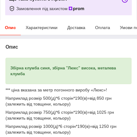
Замовлення під захистом
Опис
Характеристики
Доставка
Оплата
Умови п
Опис
Збірна клумба синя, збірна "Люкс" висока, металева
клумба
*** ціна вказана за метр погонного виробу «Люкс»!
Наприклад розмір 500(д)*6 сторін*190(в)=від 850 грн
(залежить від товщини, кольору)
Наприклад розмір 750(д)*6 сторін*190(в)=від 1025 грн
(залежить від товщини, кольору)
Наприклад розмір 1000(д)*6 сторін*190(в)=від 1250 грн
(залежить від товщини, кольору)