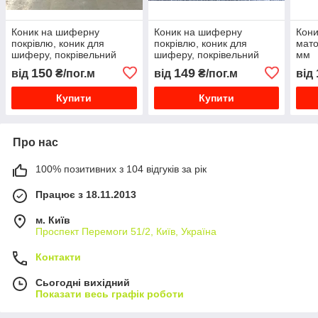
Коник на шиферну
Коник на шиферну
Кони
покрівлю, коник для
покрівлю, коник для
мато
шиферу, покрівельний
шиферу, покрівельний
мм
коник з оцинкованої, коник
коник з оцинкованої, коник
150
149
від
₴/пог.м
від
₴/пог.м
від
даху, для металочерепиці
даху, для металочерепиці
Купити
Купити
Про нас
100% позитивних з 104 відгуків за рік
Працює з 18.11.2013
м. Київ
Проспект Перемоги 51/2, Київ, Україна
Контакти
Сьогодні вихідний
Показати весь графік роботи