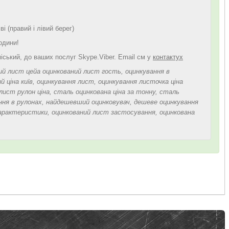
і (правий і лівий берег)
одини!
іський, до ваших послуг Skype.Viber. Email см у
контактух
ий лист цейа оцинкований лист гость, оцинкування в
 ціна київ, оцинкування лист, оцинкування листочка ціна
лист рулон ціна, сталь оцинкована ціна за тонну, сталь
ання в рулонах, найдешевший оцинковувач, дешеве оцинкування
арактеристики, оцинкований лист застосування, оцинкована