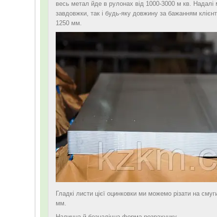
весь метал йде в рулонах від 1000-3000 м кв. Надалі 
завдовжки, так і будь-яку довжину за бажанням клієнт
1250 мм.
Гладкі листи цієї оцинковки ми можемо різати на смуг
мм.
Налична й безналічна форма розрахунку.