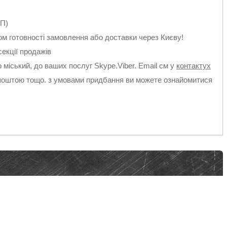
ОП)
м готовності замовлення або доставки через Києву!
секції продажів
 міський, до ваших послуг Skype.Viber. Email см у
контактух
поштою тощо. з умовами придбання ви можете ознайомитися