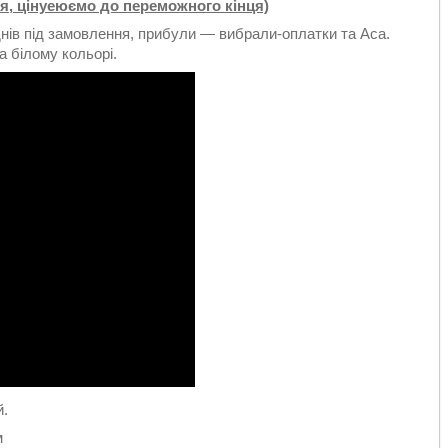
я, цінуеюємо до переможного кінця)
 днів під замовлення, прибули — вибрали-оплатки та Аса.
а білому кольорі.
й.
м