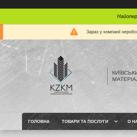
Найопера
Зараз у компанії нероб
КИЇВСЬК
МАТЕРІА
ГОЛОВНА
ТОВАРИ ТА ПОСЛУГИ
О Н