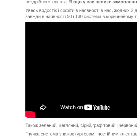
роздрібного клієнта.
Якщо у вас велике замовленн
Увесь водостік і софіти в наявності в нас, жодних 2
завжди в наявності 90 і 130 система в коричневому т
Також зелений, цегляний, сірий,графітовий і червони
Гнучка система знижок гуртовим і постійним клієнта