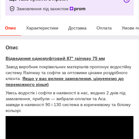
Замовлення під захистом
Опис
Характеристики
Доставка
Оплата
Умови п
Опис
Відведення одномуфтовий 87° rainway 75 мм
Завод виробник покрівельних матеріалів пропонує водостійку
систему Rainway та софіти за оптовими цінами роздрібного
клієнта.
Якщо у вас велике замовлення, цінуеюємо до
переможного кінця)
Увесь водостік і софіти в наявності в нас, жодних 2 днів під
замовлення, прибули — вибрали-оплатки та Аса.
завжди в наявності 90 і 130 система в коричневому та білому
кольорі.