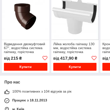
Відведення двомуфтовий
Лійка жолоба rainway 130
Крон
67°, водостійка система
мм, водостійка система
водо
rainway, горісточка
rainway, горісточка
rain
215
417,90
від
₴
від
₴
від
Купити
Купити
Про нас
100% позитивних з 104 відгуків за рік
Працює з 18.11.2013
м. Київ