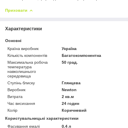
Приховати
Характеристики
Основні
Країна виробник
Україна
Кількість компонентів
Багатокомпонентна
Максимальна робоча
50 град.
температура
навколишнього
середовища
Ступінь блиску
Глянцева
Виробник
Newton
Витрата
2 кв.м
Час висихання
24 годин
Колір
Коричневий
Користувальницькі характеристики
Фасування емалі
0.4 л