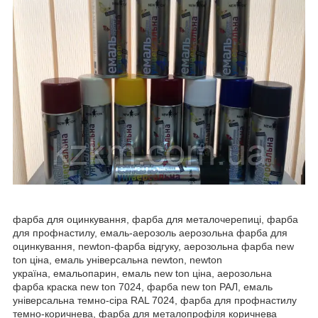
фарба для оцинкування, фарба для металочерепиці, фарба
для профнастилу, емаль-аерозоль аерозольна фарба для
оцинкування, newton-фарба відгуку, аерозольна фарба new
ton ціна, емаль універсальна newton, newton
україна, емальопарин, емаль new ton ціна, аерозольна
фарба краска new ton 7024, фарба new ton РАЛ, емаль
універсальна темно-сіра RAL 7024, фарба для профнастилу
темно-коричнева, фарба для металопрофіля коричнева