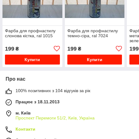
Фарба для профнастилу
Фарба для профнастилу
Фар
слонова кістка, ral 1015
темно-сіра, ral 7024
мета
зеле
199
199
199
₴
₴
Купити
Купити
Про нас
100% позитивних з 104 відгуків за рік
Працює з 18.11.2013
м. Київ
Проспект Перемоги 51/2, Київ, Україна
Контакти