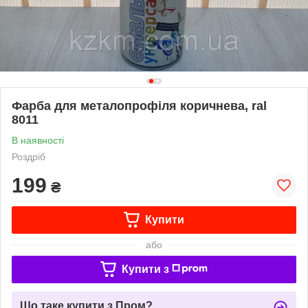
Фарба для металопрофіля коричнева, ral
8011
В наявності
Роздріб
199
₴
Купити
або
Купити з
Що таке купити з Пром?