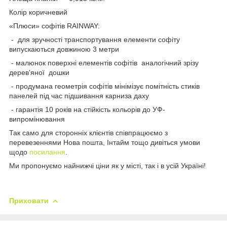
Колір коричневий
«Плюси» софітів RAINWAY:
- для зручності транспортування елементи софіту
випускаються довжиною 3 метри
- малюнок поверхні елементів софітів аналогічний зрізу
дерев'яної дошки
- продумана геометрія софітів мінімізує помітність стиків
панелей під час підшивання карниза даху
- гарантія 10 років на стійкість кольорів до УФ-
випромінювання
Так само для сторонніх клієнтів співпрацюємо з
перевезеннями Нова пошта, Інтайм тощо дивіться умови
щодо
посилання
.
Ми пропонуємо найнижчі ціни як у місті, так і в усій Україні!
Приховати