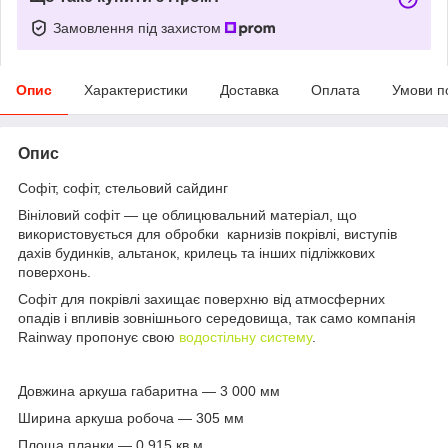
Замовлення під захистом
Опис
Характеристики
Доставка
Оплата
Умови п
Опис
Софіт, софіт, стельовий сайдинг
Вініловий софіт — це облицювальний матеріал, що
використовується для обробки карнизів покрівлі, виступів
дахів будинків, альтанок, крилець та інших підліжкових
поверхонь.
Софіт для покрівлі захищає поверхню від атмосферних
опадів і впливів зовнішнього середовища, так само компанія
Rainway пропонує свою
водостільну систему
.
Довжина аркуша габаритна — 3 000 мм
Ширина аркуша робоча — 305 мм
Площа планки — 0,915 кв.м.