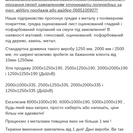
прохання перед замовленням уточнювати попередньо за
тел. відділу продажів або вайбер 0685100907!
Наше підприємство пропонує грядки з металу з полімерним
покриттям, грядка оцинкований лист оцинкований гладкий і
пофарбований порізаний на смуги під замовлення! В
наявності матовий, глянсовий, оцинкований, пофарбований
під дерево, камінь, метал.
Стандартна довжина такого виробу 1250 мм, 2000 мм і 2500
мм, по ширині можливо зробити за бажанням клієнта від
10мм-1250мм.
Хіти продажу 2000х1250х190, 2500х1250х190, 2000х2000х190
і 1250х1250х190 (ДхШхВ)
2000х1000х335, 2500х1250х335, 2000х2000х335 і
1250х1250х335 (ДхШхВ)
Ексклюзив 8000х1000х190, 6000х1000х190, 5000х1000х190 ,
будь-який ваш каприз, просто наберіть або напишіть, ціни
більш ніж адекватні!
Працюємо з металами товщина яких не більше 1 мм !
Терміни виконання замовлень від 1 дня! Дані вироби, Ви так