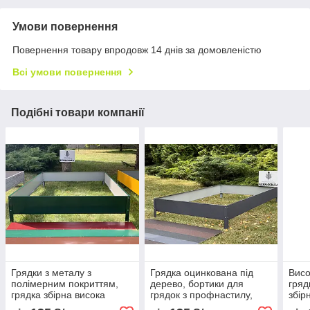
Умови повернення
Повернення товару впродовж 14 днів за домовленістю
Всі умови повернення
Подібні товари компанії
Грядки з металу з
Грядка оцинкована під
Висо
полімерним покриттям,
дерево, бортики для
гряд
грядка збірна висока
грядок з профнастилу,
збір
металева, огорожа грядки
бордюри для грядок,
скла