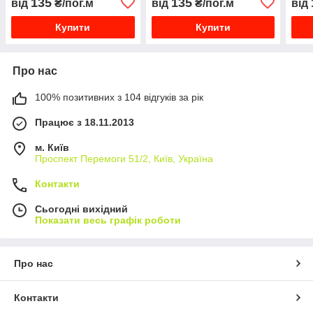
135
135
від
₴/пог.м
від
₴/пог.м
від
високі грядки збірні
Купити
Купити
Про нас
100% позитивних з 104 відгуків за рік
Працює з 18.11.2013
м. Київ
Проспект Перемоги 51/2, Київ, Україна
Контакти
Сьогодні вихідний
Показати весь графік роботи
Про нас
Контакти