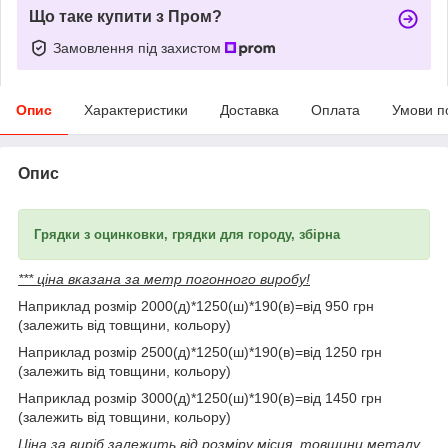
Що таке купити з Пром?
Замовлення під захистом
Опис
Характеристики
Доставка
Оплата
Умови п
Опис
Грядки з оцинковки, грядки для городу, збірна
*** ціна вказана за метр погонного виробу!
Наприклад розмір 2000(д)*1250(ш)*190(в)=від 950 грн
(залежить від товщини, кольору)
Наприклад розмір 2500(д)*1250(ш)*190(в)=від 1250 грн
(залежить від товщини, кольору)
Наприклад розмір 3000(д)*1250(ш)*190(в)=від 1450 грн
(залежить від товщини, кольору)
Ціна за виріб залежить від розміру місця, товщини металу,