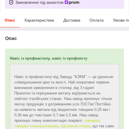
Замовлення під захистом
Опис
Характеристики
Доставка
Оплата
Умови п
Опис
Навіс із профнастилу, навіс із профлисту
Навіс із профнастилу від Заводу "КЗКМ" — це ідеальне
співвідношення ціни та якості. Най оперативні терміни
виконання замовлення в столиці, від 3 годин!
Прокатка та порізування металу відбувається на
новітніх італійських станах. Наш завод пропонує тільки
якісну продукцію з дотриманням усіх ГОСТів! Постійно
на наявність метали від бюджетних товщини 0,25 мм і
0,30 мм до товстіших 0,7 мм-1,0 мм. Наш завод
пропонує повну комплектацію покрівлі:
саморізи
,
торцева планка
,
конькова
,
підліжкові плівки
, що так само