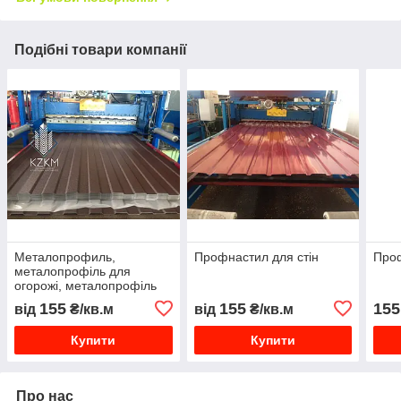
Подібні товари компанії
Металопрофиль,
Профнастил для стін
Проф
металопрофіль для
огорожі, металопрофіль
ціна
155
155
155
від
₴/кв.м
від
₴/кв.м
Купити
Купити
Про нас