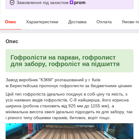
Замовлення під захистом
Опис
Характеристики
Доставка
Оплата
Умови п
Опис
Гофролісти на паркан, гофролист
для забору, гофроліст на підшиття
Завод виробник "КЗКМ" розташований у г. Київ
м.Берестейська пропонує гофролисти за бюджетними цінами
Цей тип гофроліста ідеально поєднує в собі ціну та якість, з
усіх наявних видів гофролістів, С-8 найширша, його корисна
ширина (робоча становить від 925 мм до 1155 мм), а
мінімальна висота хвилі ідеально підходить як для забору, так
і різного типу обшивки гаражів, битовок, воріт тощо.