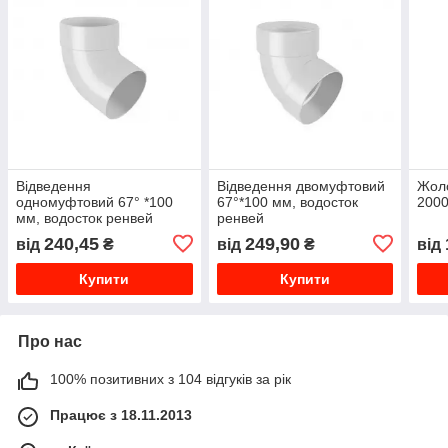
Відведення
Відведення двомуфтовий
Жол
одномуфтовий 67° *100
67°*100 мм, водосток
200
мм, водосток ренвей
ренвей
240,45
249,90
від
₴
від
₴
від
Купити
Купити
Про нас
100% позитивних з 104 відгуків за рік
Працює з 18.11.2013