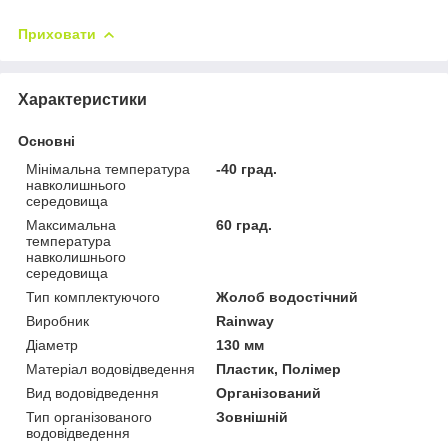
Приховати
Характеристики
Основні
Мінімальна температура
-40 град.
навколишнього
середовища
Максимальна
60 град.
температура
навколишнього
середовища
Тип комплектуючого
Жолоб водостічний
Виробник
Rainway
Діаметр
130 мм
Матеріал водовідведення
Пластик, Полімер
Вид водовідведення
Організований
Тип організованого
Зовнішній
водовідведення