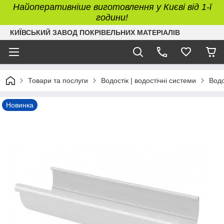
Найоперативніше виготовлення у Києві від 1-ї
години!
КИЇВСЬКИЙ ЗАВОД ПОКРІВЕЛЬНИХ МАТЕРІАЛІВ
Товари та послуги
Водостік | водостічні системи
Водо
Новинка