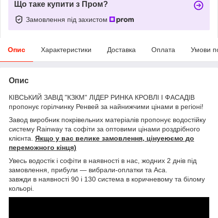
Що таке купити з Пром?
Замовлення під захистом
Опис
Характеристики
Доставка
Оплата
Умови п
Опис
КІВСЬКИЙ ЗАВІД "КЗКМ" ЛІДЕР РИНКА КРОВЛІ І ФАСАДІВ
пропонує горілчинку Ренвей за найнижчими цінами в регіоні!
Завод виробник покрівельних матеріалів пропонує водостійку
систему Rainway та софіти за оптовими цінами роздрібного
клієнта.
Якщо у вас велике замовлення, цінуеюємо до
переможного кінця)
Увесь водостік і софіти в наявності в нас, жодних 2 днів під
замовлення, прибули — вибрали-оплатки та Аса.
завжди в наявності 90 і 130 система в коричневому та білому
кольорі.