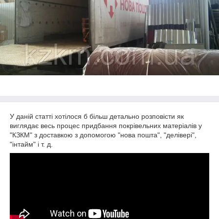
У даній статті хотілося б більш детально розповісти як
виглядає весь процес придбання покрівельних матеріалів у
"КЗКМ" з доставкою з допомогою "нова пошта", "делівері",
"інтайм" і т. д.