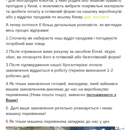
- для іногородніх клієнтів, у яких родичі або знайомі бувають
проїздом у Києві, є можливість вибрати покрівельні матеріали
та зробити оплату в готівковій формі на нашому виробництві
або у відділах продажів по всьому Києву
див. контакти
А тепер хотілося б більш детальніше розповісти, як виглядає
весь процес відправки:
1.Спочатку ви набираєте наш відділ продажів і погоджуєте
потрібний вам товар
2.Після отримання вами рахунку за засобом Email, skype,
viber, ви оплачуєте його в готівковій або безготівковій формі!
3.Після підтвердження нашої бухгалтерією оплати
замовлення віддається в роботу (терміни виконання 1-2
робочих дні)
4.Як тільки замовлення готовий, менеджер, який займався
вашим замовленням,викликає до нас на виробництво
перевізника (Нова пошта тощо), завчасно
погодженого з
Вами!
5. Далі ваше замовлення ретельно упаковується і чекає
машину перевізника!
6.Як тільки машина перевізника заїжджає до нас у цех